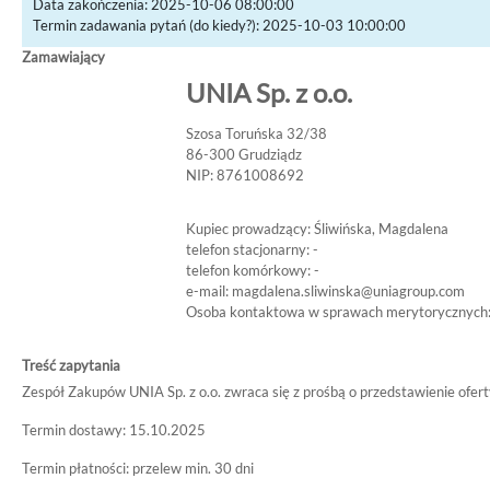
Data zakończenia: 2025-10-06 08:00:00
Termin zadawania pytań (do kiedy?): 2025-10-03 10:00:00
Zamawiający
UNIA Sp. z o.o.
Szosa Toruńska 32/38
86-300 Grudziądz
NIP: 8761008692
Kupiec prowadzący: Śliwińska, Magdalena
telefon stacjonarny: -
telefon komórkowy: -
e-mail:
magdalena.sliwinska@uniagroup.com
Osoba kontaktowa w sprawach merytorycznych:
Treść zapytania
Zespół Zakupów UNIA Sp. z o.o. zwraca się z prośbą o przedstawienie ofer
Termin dostawy: 15.10.2025
Termin płatności: przelew min. 30 dni